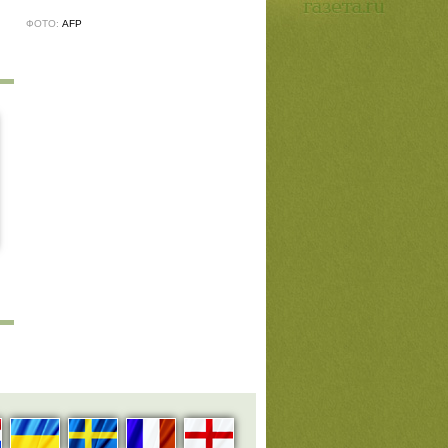
ФОТО:
AFP