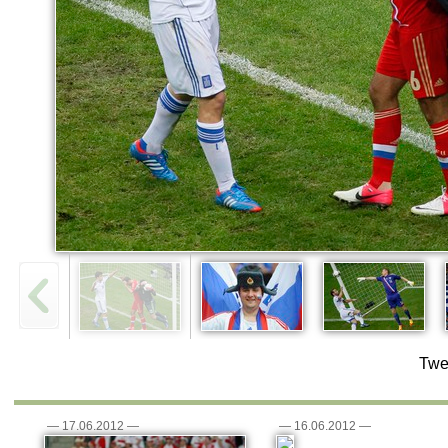
Twe
—
17.06.2012
—
—
16.06.2012
—