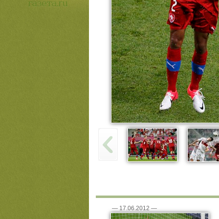
—
17.06.2012
—