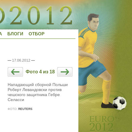
А
БЛОГИ
ОТБОР
—
17.06.2012
—
Фото 4 из 18
Нападающий сборной Польши
Роберт Левандовски против
чешского защитника Гебре
Селасси
ФОТО:
REUTERS