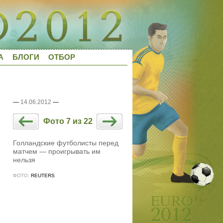
А
БЛОГИ
ОТБОР
—
14.06.2012
—
Фото 7 из 22
Голландские футболисты перед
матчем — проигрывать им
нельзя
ФОТО:
REUTERS