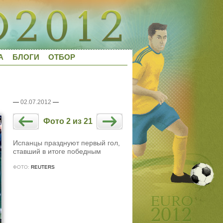
А
БЛОГИ
ОТБОР
—
02.07.2012
—
Фото 2 из 21
Испанцы празднуют первый гол,
ставший в итоге победным
ФОТО:
REUTERS