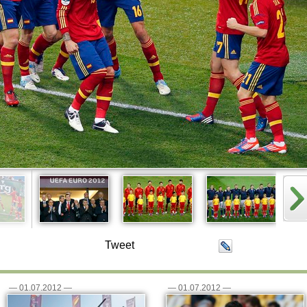
Tweet
—
01.07.2012
—
—
01.07.2012
—