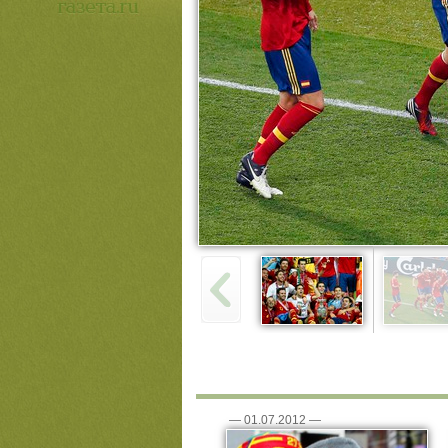
—
01.07.2012
—