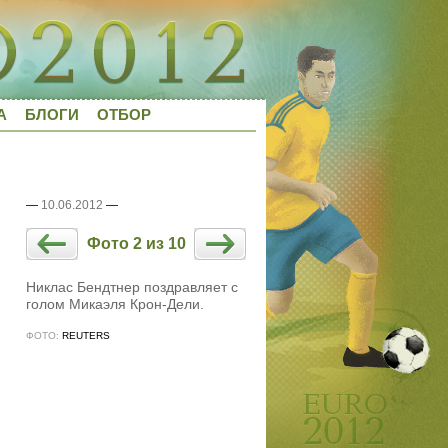
А
БЛОГИ
ОТБОР
—
10.06.2012
—
Фото 2 из 10
Никлас Бендтнер поздравляет с
голом Микаэля Крон-Дели.
ФОТО:
REUTERS