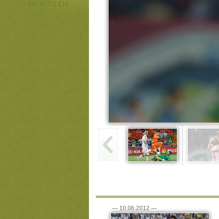
—
10.06.2012
—