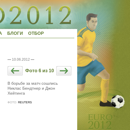
А
БЛОГИ
ОТБОР
—
10.06.2012
—
Фото 6 из 10
В борьбе за матч сошлись
Никлас Бендтнер и Джон
Хейтинга
ФОТО:
REUTERS