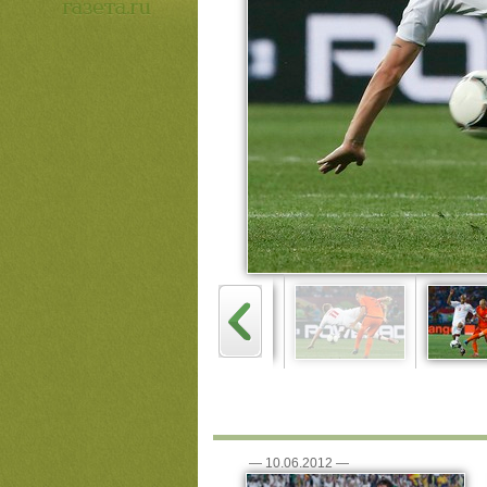
—
10.06.2012
—