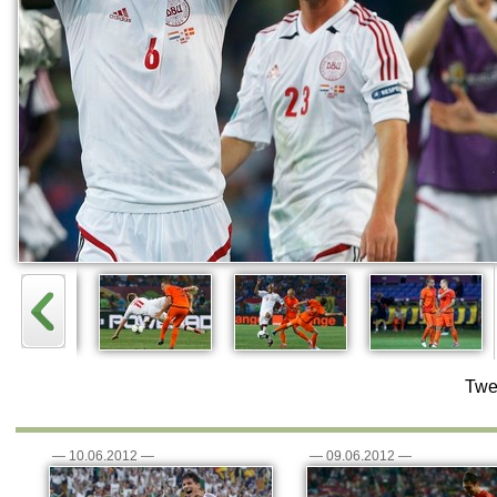
Twe
—
10.06.2012
—
—
09.06.2012
—