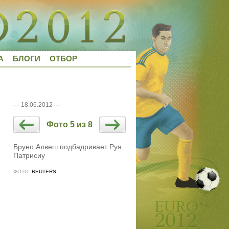
А
БЛОГИ
ОТБОР
—
18.06.2012
—
Фото 5 из 8
Бруно Алвеш подбадривает Руя
Патрисиу
ФОТО:
REUTERS