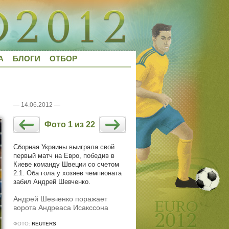
А
БЛОГИ
ОТБОР
—
14.06.2012
—
Фото 1 из 22
Сборная Украины выиграла свой
первый матч на Евро, победив в
Киеве команду Швеции со счетом
2:1. Оба гола у хозяев чемпионата
забил Андрей Шевченко.
Андрей Шевченко поражает
ворота Андреаса Исакссона
ФОТО:
REUTERS