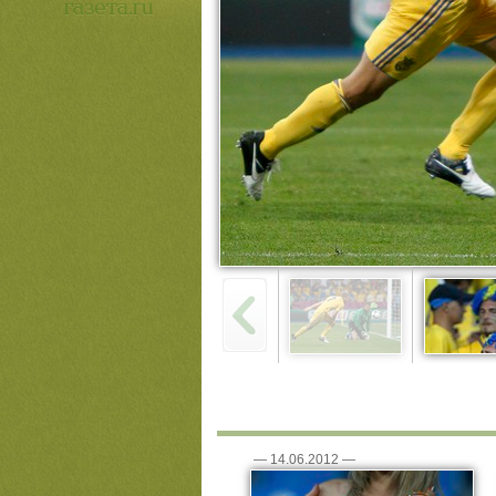
—
14.06.2012
—