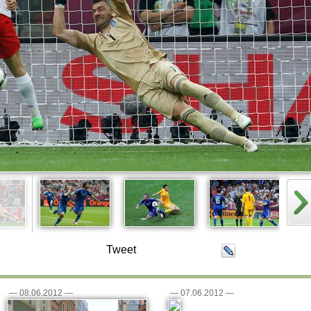
Tweet
—
08.06.2012
—
—
07.06.2012
—