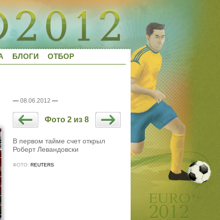
А
БЛОГИ
ОТБОР
—
08.06.2012
—
Фото 2 из 8
В первом тайме счет открыл
Роберт Левандовски
ФОТО:
REUTERS