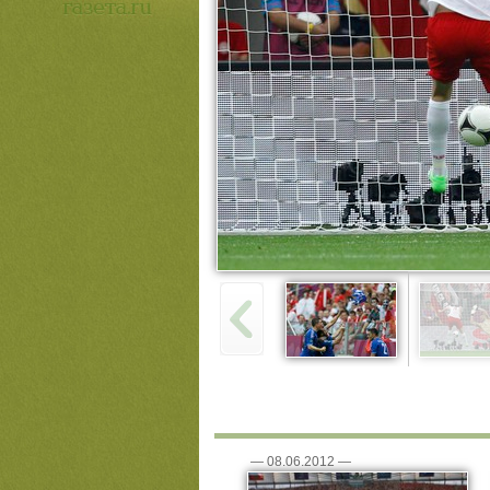
—
08.06.2012
—