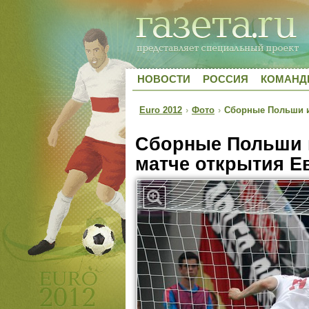
НОВОСТИ
РОССИЯ
КОМАН
Euro 2012
›
Фото
›
Сборные Польши и 
Сборные Польши 
матче открытия Е