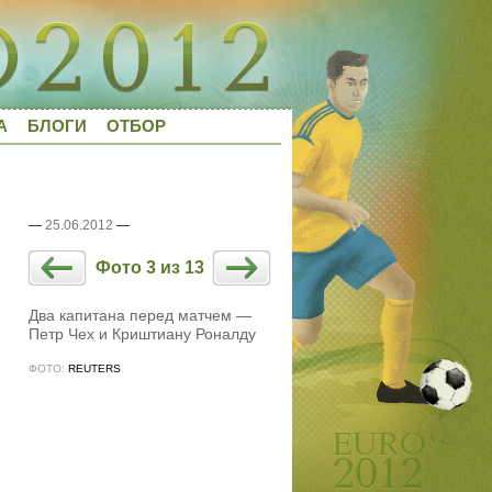
А
БЛОГИ
ОТБОР
—
25.06.2012
—
Фото 3 из 13
Два капитана перед матчем —
Петр Чех и Криштиану Роналду
ФОТО:
REUTERS