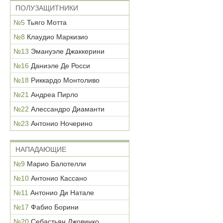
ПОЛУЗАЩИТНИКИ
№5
Тьяго Мотта
№8
Клаудио Маркизио
№13
Эмануэле Джаккерини
№16
Даниэле Де Росси
№18
Риккардо Монтоливо
№21
Андреа Пирло
№22
Алессандро Диаманти
№23
Антонио Ночерино
НАПАДАЮЩИЕ
№9
Марио Балотелли
№10
Антонио Кассано
№11
Антонио Ди Натале
№17
Фабио Борини
№20
Себастьян Джовинко