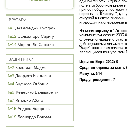
единой минуты. Однако пр
поле в отборочном цикле и 
принес победу в гостевом 
перешел в "Ювентус", где 
фигурой в центре обороны
ВРАТАРИ
играющим на опережение и
№1
Джанлуиджи Буффон
Начинал карьеру в "Интере
чемпионском сезоне 2005-06
№12
Сальваторе Сиригу
сложной операции с участ
действующими лицами кото
№14
Морган Де Санктис
"Бари" составлял замечат
являющимся конкурентом Б
ЗАЩИТНИКИ
Игры на Евро-2012:
6
№2
Кристиан Маджо
Средняя оценка за матч:
Минуты:
514
№3
Джорджо Кьеллини
Предупреждения:
2
№4
Анджело Огбонна
№6
Федерико Бальцаретти
№7
Игнацио Абате
№15
Андреа Барцальи
№19
Леонардо Бонуччи