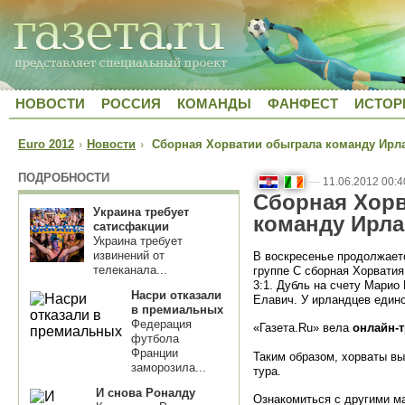
НОВОСТИ
РОССИЯ
КОМАНДЫ
ФАНФЕСТ
ИСТОР
Euro 2012
›
Новости
›
Сборная Хорватии обыграла команду Ирла
ПОДРОБНОСТИ
—
11.06.2012 00:4
Сборная Хор
Украина требует
команду Ирла
сатисфакции
Украина требует
извинений от
В воскресенье продолжает
телеканала...
группе С сборная Хорвати
3:1. Дубль на счету Марио
Насри отказали
Елавич. У ирландцев един
в премиальных
Федерация
«Газета.Ru» вела
онлайн-
футбола
Франции
Таким образом, хорваты в
заморозила...
тура.
И снова Роналду
Ознакомиться с другими ма