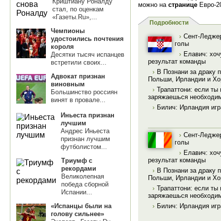
Криштиану Роналду
можно на
странице
Евро-2
стал, по оценкам
«Газеты.Ru»,...
Подробности
Чемпионы
›
Сент-Леджер
удостоились почтения
голы
короля
›
Елавич: хоч
Десятки тысяч испанцев
результат команды
встретили своих...
›
В Познани за драку
Адвокат признан
Польши, Ирландии и Хо
виновным
›
Трапаттони: если ты 
Большинство россиян
заряжаешься необходи
винят в провале...
›
Билич: Ирландия игр
Иньеста признан
лучшим
Андрес Иньеста
›
Сент-Леджер
признан лучшим
голы
футболистом...
›
Елавич: хоч
результат команды
Триумф с
рекордами
›
В Познани за драку
Великолепная
Польши, Ирландии и Хо
победа сборной
›
Трапаттони: если ты 
Испании...
заряжаешься необходи
›
Билич: Ирландия игр
«Испанцы были на
голову сильнее»