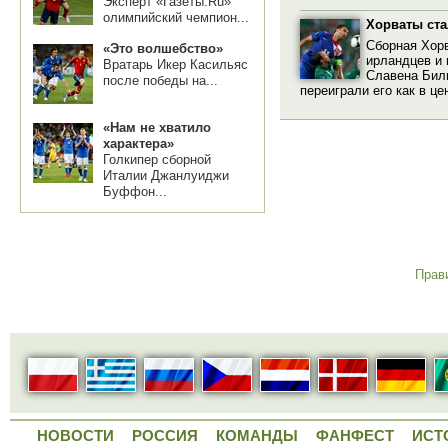
Эксперт «Газеты.Ru»
олимпийский чемпион...
Хорваты ст
Сборная Хорв
«Это волшебство»
ирландцев и 
Вратарь Икер Касильяс
Славена Били
после победы на...
переиграли его как в цен
«Нам не хватило
характера»
Голкипер сборной
Италии Джанлуиджи
Буффон...
Прав
НОВОСТИ
РОССИЯ
КОМАНДЫ
ФАНФЕСТ
ИСТ