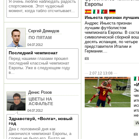
Я очень люблю наблюдать радость
спортсменов. Этот чудесный
момент, когда табло отсчитывает...
Иньеста признан лучши
Андрес Иньеста признан
лучшим футболистом
Сергей Демидов
чемпионата Европы. В сост
символической сборной вош
ПО ПЯТАМ
десять испанцев, по четыре
04.07.2012
представителя Италии и
Германии....
Последний чемпионат
Перед нашими глазами прошел
последний классный чемпионат
Европы. Уже в следующем году
в...
—
2.07.12 13:08
—
«И
Эк
Денис Розов
че
ЦВЕТЫ НА
ит
АСФАЛЬТЕ
ис
ит
04.07.2012
не
Здравствуй, «Волга», новый
И
год
Два с половиной дня как
закончился чемпионат Европы, а
словно не было его. Будто не