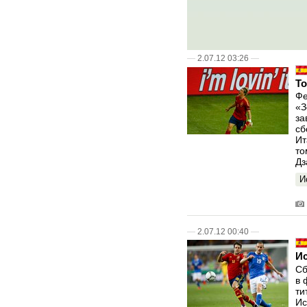
—
2.07.12 03:26
—
То
Фе
«З
за
сб
Ит
то
Дз
И
—
2.07.12 00:40
—
И
Сб
в 
ти
Ис