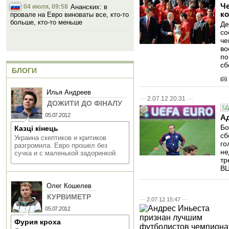
Ч
04 июля, 09:58
Ананских: в
к
провале на Евро виноваты все, кто-то
больше, кто-то меньше
Де
со
че
во
по
сб
БЛОГИ
Илья Андреев
—
2.07.12 20:31
—
ДОЖИТИ ДО ФIНАЛУ
05.07.2012
А
Бо
Казці кінець
сб
Украина скептиков и критиков
го
разгромила. Евро прошел без
не
сучка и с маленькой задоринкой.
тр
ВЦ
Олег Кошелев
КУРВИМЕТР
—
2.07.12 15:47
—
05.07.2012
Фурия кроха