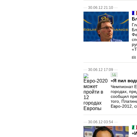
—
30.06.12 21:10
—
Б
Гл
Бл
Фе
сп
ру
«Т
—
30.06.12 17:09
—
«Я пил вод
Чемпионат Е
городах, пр
сообщил пре
того, Плати
Евро-2012, ск
—
30.06.12 03:54
—
«И