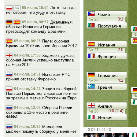
05 июля, 15:54
Лято: никогда
не говорил, что уйду в отставку
Чехия
0:1
№ 25
05 июля, 08:57
Джалминья:
Португалия
сборные Испании и Германии
превосходят команду Бразилии
№
05 июля, 06:25
Пеле: сборная
Испания
Бразилии-1970 сильнее Испании-2012
2:0
№ 27
04 июля, 17:56
Ходжсон: думаю,
Франция
сборная Англии успешно выступила
на Евро-2012
04 июля, 14:51
Исполком РФС
Германия
принял отставку Фурсенко
4:2
№ 26
Греция
04 июля, 14:42
Защитник сборной
Польши Перкис мог лишиться ноги из-
№
за травмы в матче с Россией на Евро
Англия
04 июля, 12:05
Сборная России
0:0 (2:4)
№ 28
сохранила 13-е место в рейтинге
ФИФА
Италия
04 июля, 10:36
Малафеев:
—
3.07.12 01:43
—
мыслей покинуть сборную у меня нет