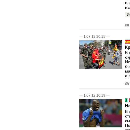
ев
на
И
—
1.07.12 20:15
—
К
В 
ок
Ис
бо
ма
а 
—
1.07.12 10:19
—
Н
В 
ст
сы
По