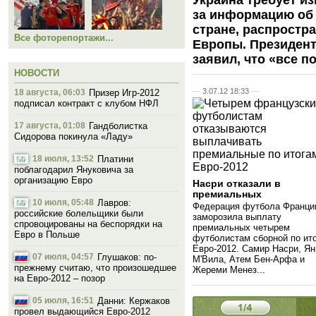
Украина требует и
за информацию об 
стране, распростр
Все фоторепортажи...
Европы. Президент
заявил, что «все п
НОВОСТИ
—
3.07.12 18:33
—
18 августа, 06:03
Призер Игр-2012
подписал контракт с клубом НФЛ
17 августа, 01:08
Гандболистка
Сидорова покинула «Ладу»
18 июля, 13:52
Платини
поблагодарил Януковича за
организацию Евро
Насри отказали в
премиальных
10 июля, 05:48
Лавров:
Федерация футбола Франци
российские болельщики были
заморозила выплату
спровоцированы на беспорядки на
премиальных четырем
Евро в Польше
футболистам сборной по ит
Евро-2012. Самир Насри, Ян
07 июля, 04:57
Глушаков: по-
М'Вила, Атем Бен-Арфа и
прежнему считаю, что произошедшее
Жереми Менез...
на Евро-2012 – позор
05 июля, 16:51
Данни: Кержаков
провел выдающийся Евро-2012