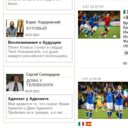
были...
—
2.07.12 07:07
—
«
Борис Ходоровский
Вр
Ев
КУТОВЫЙ
Ин
03.07.2012
Ис
Фе
Воспоминания о будущем
сб
Пепел Клааса стучал в сердце
Тиля Уленшпигеля, а в душе
И
каждого российского болельщика...
Сергей Скипидаров
—
2.07.12 05:30
—
ДОМА У
ТЕЛЕВИЗОРА
02.07.2012
Адвокат у Адвоката
Мне нравится то, что сказал Франк
Арнесен о Дике Адвокате.
Проблема не в тренере, а в нас...