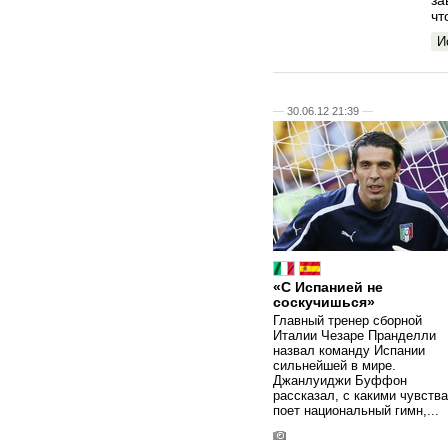
за
чт
И
—
30.06.12 21:39
—
«С Испанией не
соскучишься»
Главный тренер сборной
Италии Чезаре Пранделли
назвал команду Испании
сильнейшей в мире.
Джанлуиджи Буффон
рассказал, с какими чувств
поет национальный гимн,...