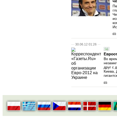
ч
Пе
гл
Че
ис
ко
Ис
—
30.06.12 01:26
—
Евроот
Во вре
незамет
друг с 
Киева, 
гигантс