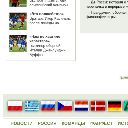
Эксперт «Газеты.Ru»
›
Де Росси: история о
олимпийский чемпион...
перепалка в перерыве 
›
Пранделли: сборная 
«Это волшебство»
философии игры
Вратарь Икер Касильяс
после победы на...
«Нам не хватило
характера»
Голкипер сборной
Италии Джанлуиджи
Буффон...
Прав
НОВОСТИ
РОССИЯ
КОМАНДЫ
ФАНФЕСТ
ИСТ