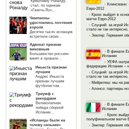
Криштиану Роналду
›
Клинсманн: 
стал, по оценкам
Евро-2012
«Газеты.Ru»,...
›
Кроос выйдет в осно
Чемпионы
матче Евро-2012
удостоились почтения
›
Слуцкий: за игрой И
короля
стало не так интересно,
Десятки тысяч испанцев
›
Зеелер: Германия о
встретили своих...
Адвокат признан
виновным
›
В финале Ев
Большинство россиян
Испании
винят в провале...
›
УЕФА оштра
федерацию Испании -- н
Иньеста признан
лучшим
›
Слуцкий: за игрой И
стало не так интересно,
Андрес Иньеста
признан лучшим
›
Мейрелеш: мы на ра
футболистом...
›
Алонсо: партнеры и
Триумф с
рекордами
Великолепная
›
В финале Ев
победа сборной
Испании
Испании...
›
Кроос выйде
полуфинальном матче 
«Испанцы были на
голову сильнее»
›
Зеелер: Германия о