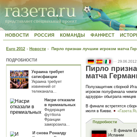
НОВОСТИ
РОССИЯ
КОМАНДЫ
ФАНФЕСТ
ИСТОР
Euro 2012
›
Новости
›
Пирло признан лучшим игроком матча Герм
ПОДРОБНОСТИ
—
29.06.2012
Пирло призна
Украина требует
матча Герман
сатисфакции
Украина требует
извинений от
Полузащитник сборной Ита
телеканала...
игроком полуфинала чемпи
адзурра» обыграла немце
Насри отказали
в премиальных
В финале встретятся сборн
Федерация
июля в Киеве.
«Газета.R
футбола
Франции
Подробности
заморозила...
›
В финале Ев
И снова Роналду
Испании