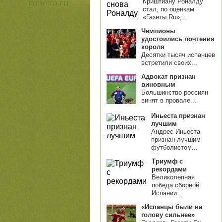
Криштиану Роналду
стал, по оценкам
«Газеты.Ru»,...
Чемпионы
удостоились почтения
короля
Десятки тысяч испанцев
встретили своих...
Адвокат признан
виновным
Большинство россиян
винят в провале...
Иньеста признан
лучшим
Андрес Иньеста
признан лучшим
футболистом...
Триумф с
рекордами
Великолепная
победа сборной
Испании...
«Испанцы были на
голову сильнее»