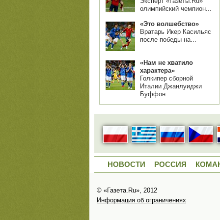
Эксперт «Газеты.Ru»
олимпийский чемпион...
«Это волшебство»
Вратарь Икер Касильяс
после победы на...
«Нам не хватило
характера»
Голкипер сборной
Италии Джанлуиджи
Буффон...
НОВОСТИ
РОССИЯ
КОМА
© «Газета.Ru», 2012
Информация об ограничениях