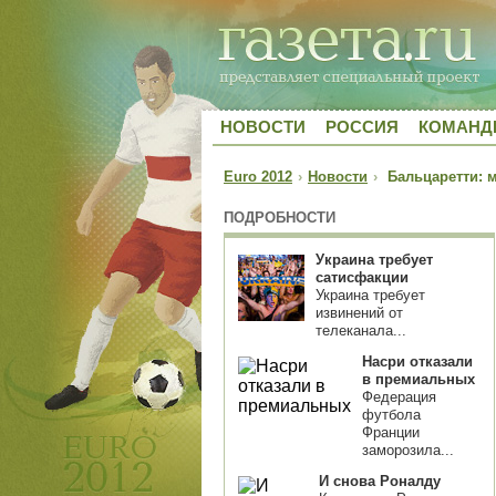
НОВОСТИ
РОССИЯ
КОМАН
Euro 2012
›
Новости
›
Бальцаретти: м
ПОДРОБНОСТИ
Украина требует
сатисфакции
Украина требует
извинений от
телеканала...
Насри отказали
в премиальных
Федерация
футбола
Франции
заморозила...
И снова Роналду