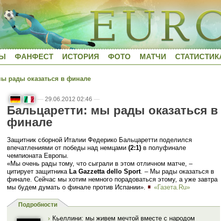
ДЫ
ФАНФЕСТ
ИСТОРИЯ
ФОТО
МАТЧИ
СТАТИСТИК
ы рады оказаться в финале
—
29.06.2012 02:46
—
Бальцаретти: мы рады оказаться в
финале
Защитник сборной Италии Федерико Бальцаретти поделился
впечатлениями от победы над немцами
(2:1)
в полуфинале
чемпионата Европы.
«Мы очень рады тому, что сыграли в этом отличном матче, –
цитирует защитника
La Gazzetta dello Sport
. – Мы рады оказаться в
финале. Сейчас мы хотим немного порадоваться этому, а уже завтра
мы будем думать о финале против Испании».
«Газета.Ru»
Подробности
›
Кьеллини: мы живем мечтой вместе с народом